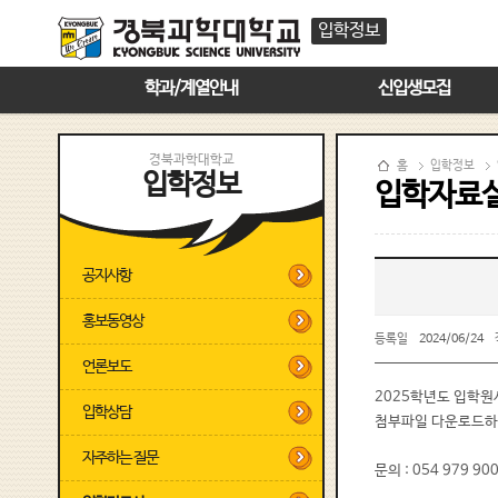
입학정보
학과/계열안내
신입생모집
경북과학대학교
홈
입학정보
입학정보
입학자료
공지사항
홍보동영상
등록일
2024/06/24
언론보도
2025학년도 입학원
입학상담
첨부파일 다운로드하
자주하는 질문
문의 : 054 979 90