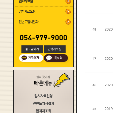
입학자료실
입학자료요청
전년도입시결과
202
48
묻고답하기
입학자료실
친구추가
톡상담
202
47
202
46
입시자료신청
전년도입시결과
201
45
합격자조회