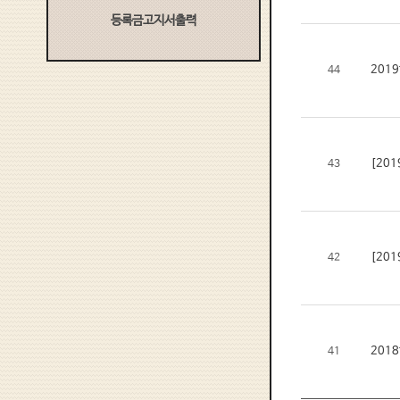
등록금고지서출력
201
44
[20
43
[20
42
201
41