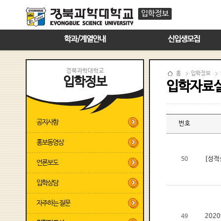
입학정보
학과/계열안내
신입생모집
경북과학대학교
홈
입학정보
입학정보
입학자료
공지사항
번호
홍보동영상
[성적
50
언론보도
입학상담
자주하는 질문
202
49