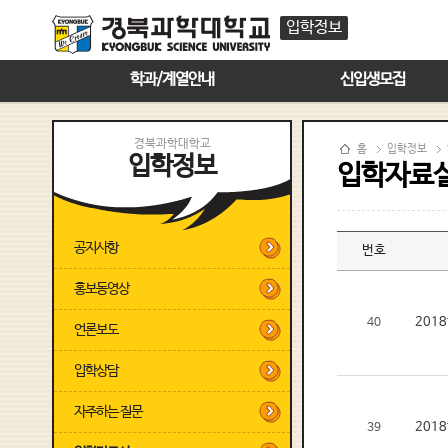
입학정보
학과/계열안내
신입생모집
경북과학대학교
홈
입학정보
입학정보
입학자료
공지사항
번호
홍보동영상
201
40
언론보도
입학상담
자주하는 질문
201
39