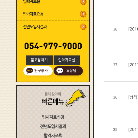
입학자료실
입학자료요청
전년도입시결과
[20
38
묻고답하기
입학자료실
[20
37
친구추가
톡상담
[성적
36
입시자료신청
전년도입시결과
[20
35
합격자조회